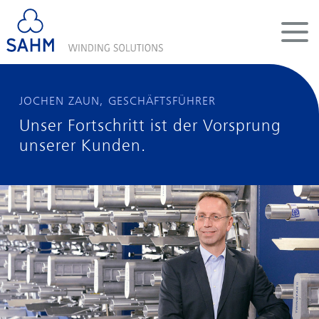
DE
EN
CN
UNTERNEHMEN
JOCHEN ZAUN, GESCHÄFTSFÜHRER
Unser Fortschritt ist der Vorsprung
SPULMASCHINEN
unserer Kunden.
SYSTEME
SERVICE
KARRIERE
INFOPOOL
KONTAKT
LEGALES